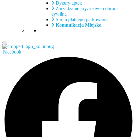
Dyżury aptek
Zarządzanie kryzysowe i obrona
cywilna
Strefa płatnego parkowania
Komunikacja Miejska
Facebook