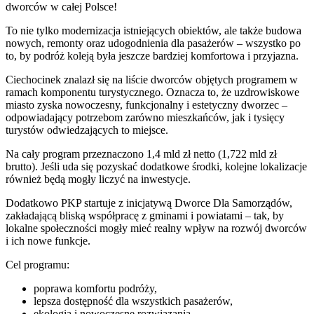
dworców w całej Polsce!
To nie tylko modernizacja istniejących obiektów, ale także budowa
nowych, remonty oraz udogodnienia dla pasażerów – wszystko po
to, by podróż koleją była jeszcze bardziej komfortowa i przyjazna.
Ciechocinek znalazł się na liście dworców objętych programem w
ramach komponentu turystycznego. Oznacza to, że uzdrowiskowe
miasto zyska nowoczesny, funkcjonalny i estetyczny dworzec –
odpowiadający potrzebom zarówno mieszkańców, jak i tysięcy
turystów odwiedzających to miejsce.
Na cały program przeznaczono 1,4 mld zł netto (1,722 mld zł
brutto). Jeśli uda się pozyskać dodatkowe środki, kolejne lokalizacje
również będą mogły liczyć na inwestycje.
Dodatkowo PKP startuje z inicjatywą Dworce Dla Samorządów,
zakładającą bliską współpracę z gminami i powiatami – tak, by
lokalne społeczności mogły mieć realny wpływ na rozwój dworców
i ich nowe funkcje.
Cel programu:
poprawa komfortu podróży,
lepsza dostępność dla wszystkich pasażerów,
ekologia i nowoczesne rozwiązania,