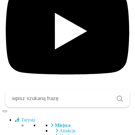
Szukaj
Turysta
Miejsca
Atrakcje