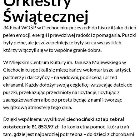
Orkiestry
Świątecznej
34.Finał WOŚP w Ciechocinku przeszedł do historii jako dzień
pełen emocji, energii i prawdziwej radości z pomagania. Puszki
były pełne, ale jeszcze pełniejsze były serca wszystkich,
którzy włączyli się w to wspólne granie dobra.
W Miejskim Centrum Kultury im. Janusza Majewskiego w
Ciechocinku spotkali się mieszkańcy, wolontariusze, artyści,
partnerzy i darczyńcy – na widowni, pod sceną i przed
ekranami. Każdy dołożył swoją cegiełkę: wrzucając datek do
puszki, przekazując przedmioty na licytacje, licytując z
zaangażowaniem albo po prostu będąc z nami i tworząc
wyjątkową atmosferę tego dnia.
Dzięki wspólnemu wysiłkowi
ciechociński sztab zebrał
ostatecznie 81 853,97 zł.
To konkretna pomoc, która trafi
tam, gdzie jest najbardziej potrzebna – do dzieci z chorobami