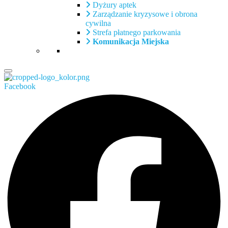
Dyżury aptek
Zarządzanie kryzysowe i obrona
cywilna
Strefa płatnego parkowania
Komunikacja Miejska
Facebook