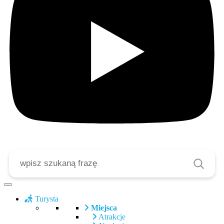
Szukaj
Turysta
Miejsca
Atrakcje