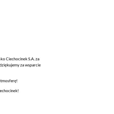
ko Ciechocinek S.A. za
dziękujemy za wsparcie
atmosferę!
iechocinek!