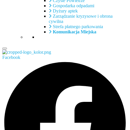
Czyste Powietrze
Gospodarka odpadami
Dyżury aptek
Zarządzanie kryzysowe i obrona
cywilna
Strefa płatnego parkowania
Komunikacja Miejska
Facebook