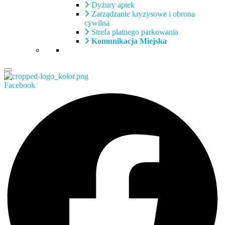
Dyżury aptek
Zarządzanie kryzysowe i obrona
cywilna
Strefa płatnego parkowania
Komunikacja Miejska
Facebook