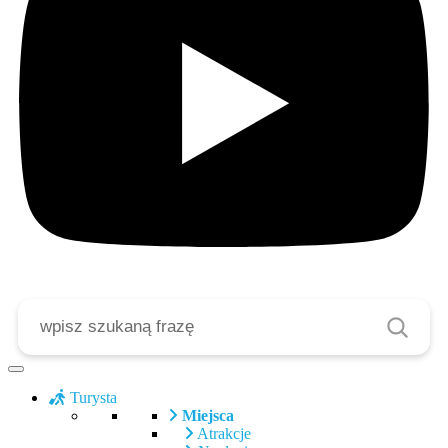
Szukaj
Turysta
Miejsca
Atrakcje