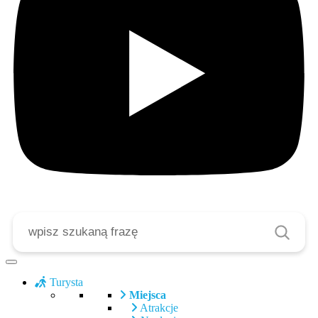
Szukaj
Turysta
Miejsca
Atrakcje