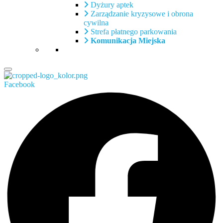
Dyżury aptek
Zarządzanie kryzysowe i obrona
cywilna
Strefa płatnego parkowania
Komunikacja Miejska
Facebook